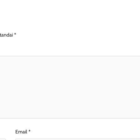
itandai
*
Email
*