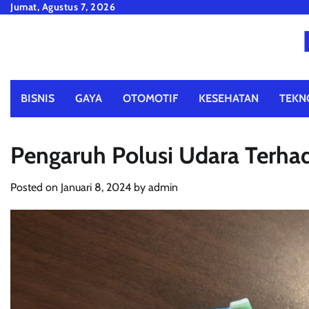
Skip
Jumat, Agustus 7, 2026
to
content
BISNIS
GAYA
OTOMOTIF
KESEHATAN
TEKN
Pengaruh Polusi Udara Terhad
Posted on
Januari 8, 2024
by
admin