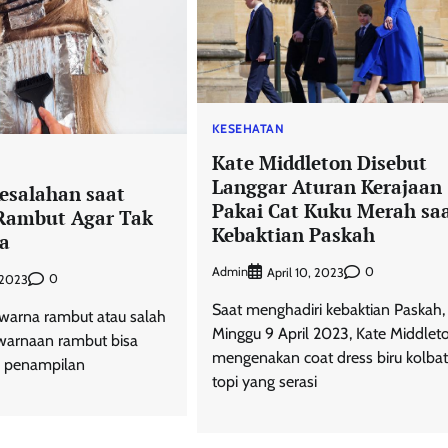
KESEHATAN
Kate Middleton Disebut
Langgar Aturan Kerajaan
Kesalahan saat
Pakai Cat Kuku Merah sa
Rambut Agar Tak
Kebaktian Paskah
ua
Admin
0
April 10, 2023
0
, 2023
Saat menghadiri kebaktian Paskah,
warna rambut atau salah
Minggu 9 April 2023, Kate Middlet
warnaan rambut bisa
mengenakan coat dress biru kolba
 penampilan
topi yang serasi