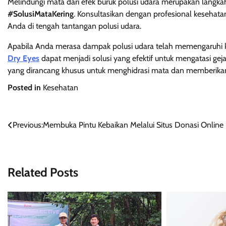
Melindungi mata dari efek buruk polusi udara merupakan lang
#SolusiMataKering
. Konsultasikan dengan profesional kesehata
Anda di tengah tantangan polusi udara.
Apabila Anda merasa dampak polusi udara telah memengaruhi k
Dry Eyes
dapat menjadi solusi yang efektif untuk mengatasi gej
yang dirancang khusus untuk menghidrasi mata dan memberika
Posted in
Kesehatan
Navigasi
Previous:
Membuka Pintu Kebaikan Melalui Situs Donasi Online
pos
Related Posts