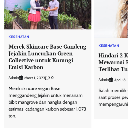
KESEHATAN
Merek Skincare Base Gandeng
KESEHATAN
Jejakin Luncurkan Green
Hindari 2 
Collective untuk Kurangi
Mewarnai 
Emisi Karbon
Terlihat T
Admin
0
Maret 1, 2023
Admin
April 18
Merek skincare vegan Base
Salah memilih 
menggandeng Jejakin untuk menanam
saat proses pe
bibit mangrove dan nangka dengan
mempengaruhi
estimasi cadangan karbon sebesar 1.073
ton.