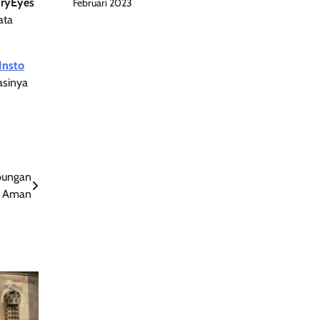
ryEyes
Februari 2023
ata
Insto
asinya
bungan
p Aman