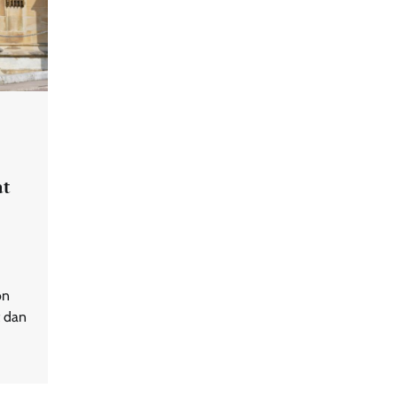
at
on
t dan