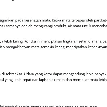
signifikan pada kesehatan mata. Ketika mata terpapar oleh partikel-
espons utamanya adalah mengurangi produksi air mata untuk mencob
 lebih kering. Kondisi ini menciptakan lingkaran setan di mana p
udian mengakibatkan mata semakin kering, menciptakan ketidakny
a di sekitar kita. Udara yang kotor dapat mengandung lebih banyak
asi yang lebih cepat dari lapisan air mata dan membuat mata lebih
ukti menjadi pemicu utama dari sejumlah masalah mata yang