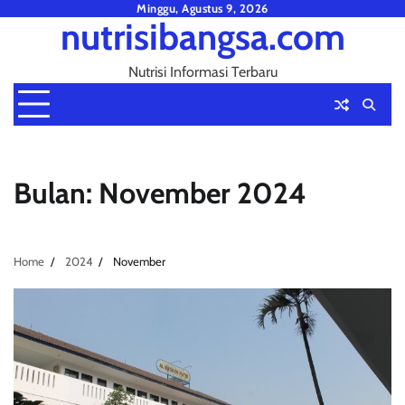
Skip
Minggu, Agustus 9, 2026
nutrisibangsa.com
to
content
Nutrisi Informasi Terbaru
Bulan:
November 2024
Home
2024
November