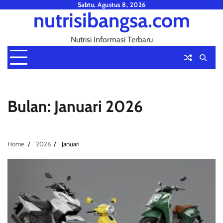
Skip
Sabtu, Agustus 8, 2026
nutrisibangsa.com
to
content
Nutrisi Informasi Terbaru
Bulan:
Januari 2026
Home
2026
Januari