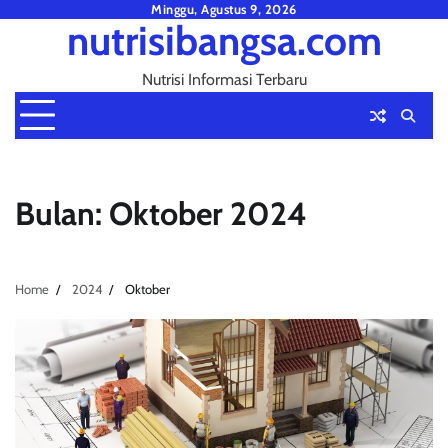
Skip
Minggu, Agustus 9, 2026
nutrisibangsa.com
to
content
Nutrisi Informasi Terbaru
Bulan:
Oktober 2024
Home
2024
Oktober