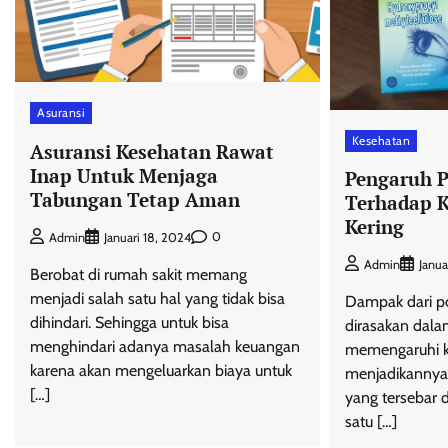
Asuransi
Kesehatan
Asuransi Kesehatan Rawat
Inap Untuk Menjaga
Pengaruh P
Tabungan Tetap Aman
Terhadap K
Kering
0
Admin
Januari 18, 2024
Admin
Janua
Berobat di rumah sakit memang
menjadi salah satu hal yang tidak bisa
Dampak dari po
dihindari. Sehingga untuk bisa
dirasakan dalam
menghindari adanya masalah keuangan
memengaruhi k
karena akan mengeluarkan biaya untuk
menjadikannya 
[…]
yang tersebar d
satu […]