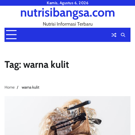
Skip
Kamis, Agustus 6, 2026
nutrisibangsa.com
to
content
Nutrisi Informasi Terbaru
Tag:
warna kulit
Home
warna kulit