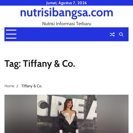
Skip
Jumat, Agustus 7, 2026
nutrisibangsa.com
to
content
Nutrisi Informasi Terbaru
Tag:
Tiffany & Co.
Home
Tiffany & Co.