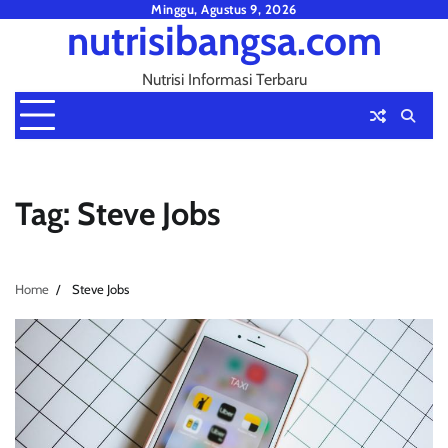
Skip
Minggu, Agustus 9, 2026
nutrisibangsa.com
to
content
Nutrisi Informasi Terbaru
Tag:
Steve Jobs
Home
Steve Jobs