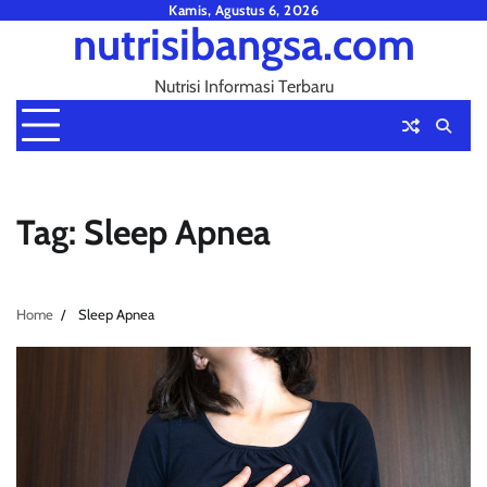
Skip
Kamis, Agustus 6, 2026
nutrisibangsa.com
to
content
Nutrisi Informasi Terbaru
Tag:
Sleep Apnea
Home
Sleep Apnea