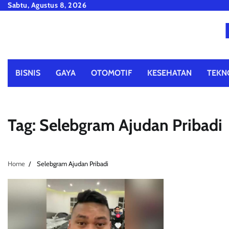
Skip
Sabtu, Agustus 8, 2026
to
content
BISNIS
GAYA
OTOMOTIF
KESEHATAN
TEKN
Tag:
Selebgram Ajudan Pribadi
Home
Selebgram Ajudan Pribadi