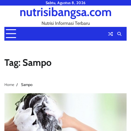
Skip
Sabtu, Agustus 8, 2026
nutrisibangsa.com
to
content
Nutrisi Informasi Terbaru
Tag:
Sampo
Home
Sampo