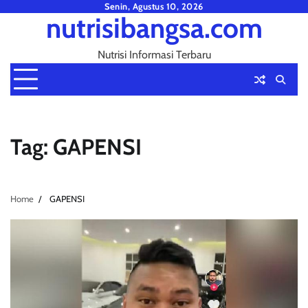
Skip
Senin, Agustus 10, 2026
nutrisibangsa.com
to
content
Nutrisi Informasi Terbaru
Tag:
GAPENSI
Home
GAPENSI