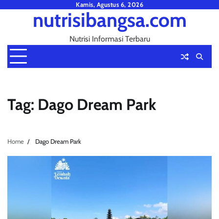
Skip
Kamis, Agustus 6, 2026
nutrisibangsa.com
to
content
Nutrisi Informasi Terbaru
Tag:
Dago Dream Park
Home
Dago Dream Park