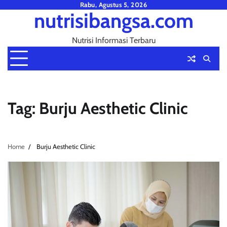
Skip
Rabu, Agustus 5, 2026
nutrisibangsa.com
to
content
Nutrisi Informasi Terbaru
Tag:
Burju Aesthetic Clinic
Home
Burju Aesthetic Clinic