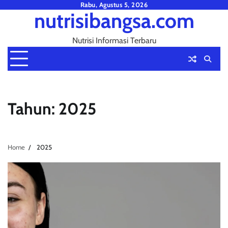
Skip
Rabu, Agustus 5, 2026
nutrisibangsa.com
to
content
Nutrisi Informasi Terbaru
Tahun:
2025
Home
2025