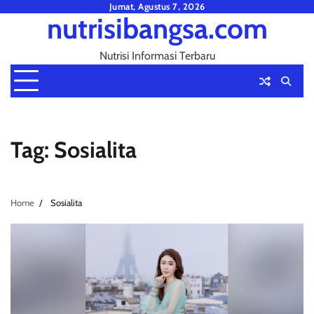
Skip
Jumat, Agustus 7, 2026
nutrisibangsa.com
to
content
Nutrisi Informasi Terbaru
Tag:
Sosialita
Home
Sosialita